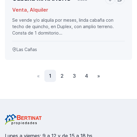
Venta, Alquiler
Se vende y/o alquila por meses, linda cabaña con
techo de quincho, en Duplex, con amplio terreno.
Consta de 1 dormitorio...
Las Cañas
Anterior
(actual)
Siguiente
«
1
2
3
4
»
Lunes a viernes: 9 a 12 y de 15 a 18 hs.