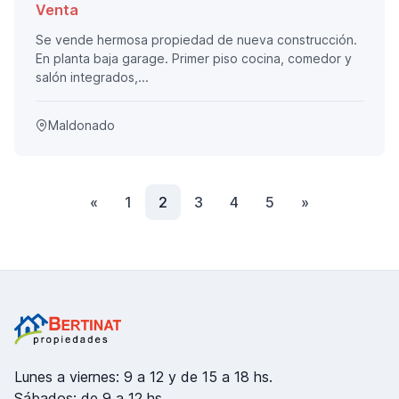
Venta
Se vende hermosa propiedad de nueva construcción.
En planta baja garage. Primer piso cocina, comedor y
salón integrados,...
Maldonado
Anterior
(actual)
Siguiente
«
1
2
3
4
5
»
Lunes a viernes: 9 a 12 y de 15 a 18 hs.
Sábados: de 9 a 12 hs.